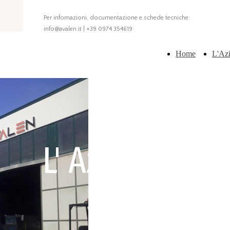
Per infomazioni, documentazione e schede tecniche:
info@avalen.it | +39 0974 354619
Home
L'Az
L' Azienda